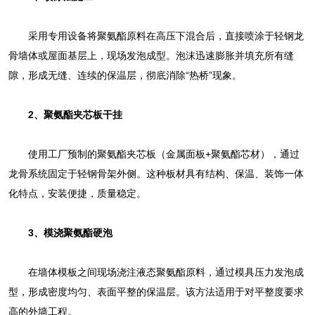
采用专用设备将聚氨酯原料在高压下混合后，直接喷涂于轻钢龙
骨墙体或屋面基层上，现场发泡成型。泡沫迅速膨胀并填充所有缝
隙，形成‌无缝、连续的保温层‌，彻底消除“热桥”现象。
2、‌聚氨酯夹芯板干挂‌
使用工厂预制的聚氨酯夹芯板（金属面板+聚氨酯芯材），通过
龙骨系统固定于轻钢骨架外侧。这种板材具有‌结构、保温、装饰一体
化‌特点，安装便捷，质量稳定。
3、‌模浇聚氨酯硬泡‌
在墙体模板之间现场浇注液态聚氨酯原料，通过模具压力发泡成
型，形成密度均匀、表面平整的保温层。该方法适用于对平整度要求
高的外墙工程。