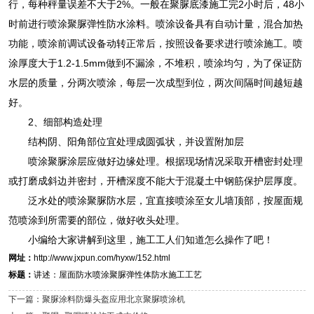
行，每种秤量误差不大于2%。一般在聚脲底漆施工完2小时后，48小
时前进行喷涂聚脲弹性防水涂料。喷涂设备具有自动计量，混合加热
功能，喷涂前调试设备动转正常后，按照设备要求进行喷涂施工。喷
涂厚度大于1.2-1.5mm做到不漏涂，不堆积，喷涂均匀，为了保证防
水层的质量，分两次喷涂，每层一次成型到位，两次间隔时间越短越
好。
2、细部构造处理
结构阴、阳角部位宜处理成圆弧状，并设置附加层
喷涂聚脲涂层应做好边缘处理。根据现场情况采取开槽密封处理
或打磨成斜边并密封，开槽深度不能大于混凝土中钢筋保护层厚度。
泛水处的喷涂聚脲防水层，宜直接喷涂至女儿墙顶部，按屋面规
范喷涂到所需要的部位，做好收头处理。
小编给大家讲解到这里，施工工人们知道怎么操作了吧！
网址：
http://www.jxpun.com/hyxw/152.html
标题：
讲述：屋面防水喷涂聚脲弹性体防水施工工艺
下一篇：聚脲涂料防爆头盔应用北京聚脲喷涂机