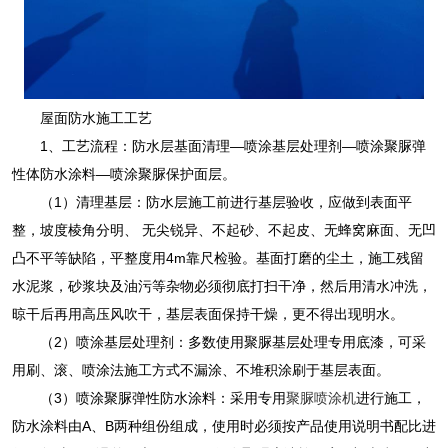
屋面防水施工工艺
1、工艺流程：防水层基面清理—喷涂基层处理剂—喷涂聚脲弹
性体防水涂料—喷涂聚脲保护面层。
（1）清理基层：防水层施工前进行基层验收，应做到表面平
整，坡度棱角分明、 无尖锐异、不起砂、不起皮、无蜂窝麻面、无凹
凸不平等缺陷，平整度用4m靠尺检验。基面打磨的尘土，施工残留
水泥浆，砂浆块及油污等杂物必须彻底打扫干净，然后用清水冲洗，
晾干后再用高压风吹干，基层表面保持干燥，更不得出现明水。
（2）喷涂基层处理剂：多数使用聚脲基层处理专用底漆，可采
用刷、滚、喷涂法施工方式不漏涂、不堆积涂刷于基层表面。
（3）喷涂聚脲弹性防水涂料：采用专用
聚脲喷涂机
进行施工，
防水涂料由A、B两种组份组成，使用时必须按产品使用说明书配比进