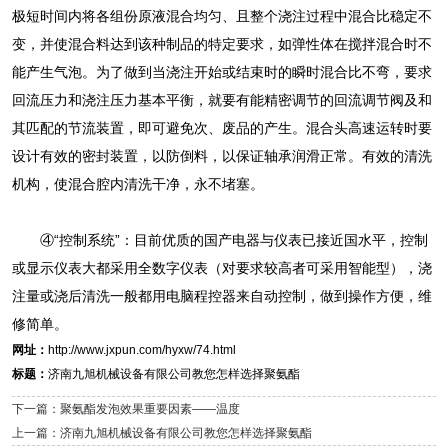
极短时间内将各组份原液混合均匀、且整个浇注过程中混合比稳定不
变，并使混合料达到该种制品的特定要求，如弹性体在搅拌混合时不
能产生气泡。为了做到当浇注开始或结束时的瞬时混合比不弯，要求
回流压力和浇注压力基本平衡，就要有能精密调节的回流调节阀及和
其匹配的节流装置，即可避免次、废品的产生。混合头高速运转时要
设计有效的密封装置，以防倒料，以保证轴承润滑正常。有效的清洗
机构，使混合腔内清洗干净，永不堵塞。
④“控制系统”：目前优质的国产电器与仪表已接近国水平，控制
或显示仪表大都采用全数字仪表（对要求较高者可采用智能型），浇
注量或浇后清洗一般都用电脑程控器来自动控制，做到操作方便，维
修简单。
网址：
http://www.jxpun.com/hyxw/74.html
标题：
济南九旭机械设备有限公司教您怎样选择聚氨酯
下一篇：聚氨酯发泡效果重要因素——温度
上一篇：济南九旭机械设备有限公司教您怎样选择聚氨酯