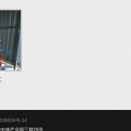
工
036634号-14
8号中德产业园三期29号