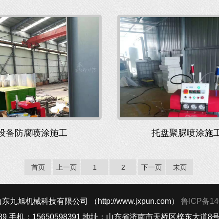
设备防腐喷涂施工
托盘聚脲喷涂施
首页
上一页
1
2
下一页
末页
九旭机械科技有限公司 （http://www.jxpun.com）
鲁ICP备14
65689 手机：15650598391 地址：山东省济南市天桥区梓东大道